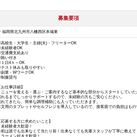
募集要項
福岡県北九州市八幡西区本城東
◎高校生・大学生・主婦(夫)・フリーターOK
◎未経験者OK
◎交通費支給あり
◎賄い付き
◎１日4ｈ～OK
◎テスト休みも取りやすい
◎副業・WワークOK
◎制服貸与
【お仕事詳細】
メニューを覚える・運ぶ・ご案内するなど基本的な部分からスタートしていた
慣れるまでしっかりサポートするので、未経験の方もご安心ください。
慣れてきたら、簡単な調理補助にも入っていただきます。
注文用のタブレットやセルフレジを導入しているので、接客面での負担はもの
【応募する方に求めたいこと】
・未経験者大歓迎！
最初は誰でも出来なくて当たり前！出来なくても先輩スタッフが丁寧に教えて
・ラーメン好き大歓迎！