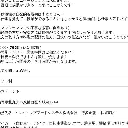
・高いコミュニケーション力は求めません。
普通に挨拶ができる。まずはここからです！
・積極性や自発的も最初は求めません！
仕事を覚えて、後輩ができるころにはしっかりと積極的にお仕事のアドバ
【マンツーマンでの丁寧な教育に自身あり】
未経験の方や不安な方には自信がつくまで丁寧にしっかりと教えます。
注文の取り方や料理の配膳の仕方、皿洗いや仕込みなど、細かいところまでき
0:00～26:30（休憩1時間）
時間帯・シフト・労働時間はご相談ください！
土日祝日勤務できる方は歓迎いたします！
勤務は上記時間帯のうち４時間からとなります。
就労期間：定め無し
シフト制
シフトによる
福岡県北九州市八幡西区本城東 6-1-1
勤務先名: ヒル・トップフードシステム株式会社 博多金龍 本城東店
マイカー（自動車）、バイク、自転車通勤OKです。駐車場、駐輪場は無料で
交通費の支給もあります。