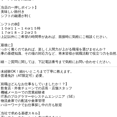
【当店の一押しポイント】
・美味しい賄付き
・シフトの融通が利く
【シフトの例】
・１０or１１～１４or１５時
・１７or１８～２２or２５
※上記以外にご希望の時間帯があれば、面接時に気軽にご相談ください。
【最後に】
せっかく働くのであれば、楽しく人間力が上がる職場を選びませんか？
仕事の基礎知識、その場の対応力など、将来皆様が就職活動で役立つ力を自然
詳細・ご質問に関しては、下記電話番号まで気軽にお問い合わせください。
※未経験OK！細かいところまで丁寧に教えます。
※普通免許（AT限定可）必要。
【前職はどんなお仕事をしていましたか！？】
・飲食店・外食チェーンでの店長・店舗スタッフ
・機械メーカーでの営業経験者
・IT系のプログラマーやシステムエンジニア（SE）
・物流倉庫での配送や倉庫管理
※ハローワークでお仕事探し中の方も歓迎
【当社で求める基礎スキル】