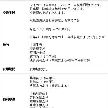
マイカー（自動車）、バイク、自転車通勤OKです。
駐車場、駐輪場は無料で使用できます。
交通手段
交通費の支給もあります。
水島臨海鉄道西富井駅から車で７分
月給 181,150円 ～ 220,000円
※年齢・経験を考慮の上、当社規定により決定します
給与
【諸手当】
交通費支給
時間外手当
賞与あり（年２回）
決算賞与あり（業績による/在籍２年目以降）
試用期間
試用期間なし
昇給あり（年1回）
賞与あり（年2回）
決算賞与あり（業績による）
【福利厚生】
労災保険あり
福利厚生
雇用保険あり
健康保険あり