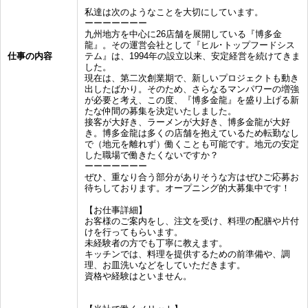
私達は次のようなことを大切にしています。
ーーーーーーー
九州地方を中心に26店舗を展開している『博多金
龍』。その運営会社として『ヒル･トップフードシス
仕事の内容
テム』は、1994年の設立以来、安定経営を続けてきま
した。
現在は、第二次創業期で、新しいプロジェクトも動き
出したばかり。そのため、さらなるマンパワーの増強
が必要と考え、この度、『博多金龍』を盛り上げる新
たな仲間の募集を決定いたしました。
接客が大好き、ラーメンが大好き、博多金龍が大好
き。博多金龍は多くの店舗を抱えているため転勤なし
で（地元を離れず）働くことも可能です。地元の安定
した職場で働きたくないですか？
ーーーーーーー
ぜひ、重なり合う部分がありそうな方はぜひご応募お
待ちしております。オープニング的大募集中です！
【お仕事詳細】
お客様のご案内をし、注文を受け、料理の配膳や片付
けを行ってもらいます。
未経験者の方でも丁寧に教えます。
キッチンでは、料理を提供するための前準備や、調
理、お皿洗いなどをしていただきます。
資格や経験はといません。