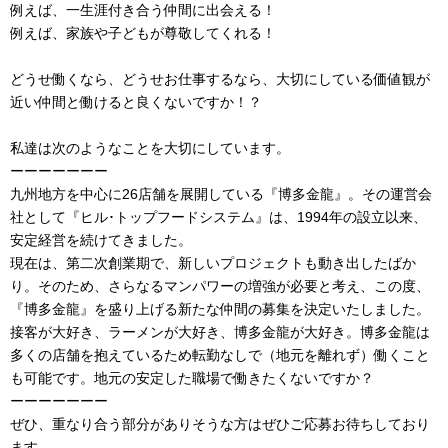
例えば、一生涯付き合う仲間に出会える！
例えば、家族や子どもが尊敬してくれる！
どうせ働くなら、どうせお仕事するなら、大切にしている価値観が
近い仲間と働けると良くないですか！？
私達は次のようなことを大切にしています。
ーーーーーーー
九州地方を中心に26店舗を展開している『博多金龍』。その運営会
社として『ヒル･トップフードシステム』は、1994年の設立以来、
安定経営を続けてきました。
現在は、第二次創業期で、新しいプロジェクトも動き出したばか
り。そのため、さらなるマンパワーの増強が必要と考え、この度、
『博多金龍』を盛り上げる新たな仲間の募集を決定いたしました。
接客が大好き、ラーメンが大好き、博多金龍が大好き。博多金龍は
多くの店舗を抱えているため転勤なしで（地元を離れず）働くこと
も可能です。地元の安定した職場で働きたくないですか？
ーーーーーーー
ぜひ、重なり合う部分がありそうな方はぜひご応募お待ちしており
ます。