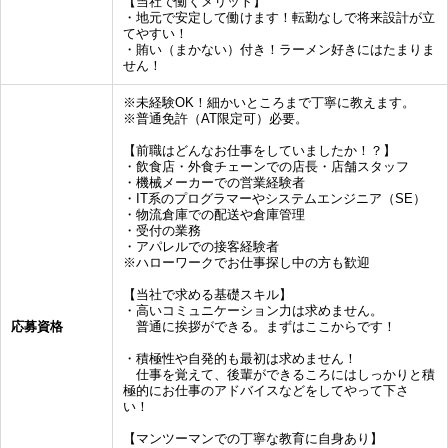
【当社で働くメリット】
・地元で安定して働けます！転勤なしで将来設計が立
てやすい！
・賄い（まかない）付き！ラーメン好きにはたまりま
せん！
※未経験OK！細かいところまで丁寧に教えます。
※普通免許（AT限定可）必要。
【前職はどんなお仕事をしていましたか！？】
・飲食店・外食チェーンでの店長・店舗スタッフ
・機械メーカーでの営業経験者
・IT系のプログラマーやシステムエンジニア（SE）
・物流倉庫での配送や倉庫管理
・受付の業務
・アパレルでの接客経験者
※ハローワークでお仕事探し中の方も歓迎
【当社で求める基礎スキル】
・高いコミュニケーション力は求めません。
応募資格
普通に挨拶ができる。まずはここからです！
・積極性や自発的も最初は求めません！
仕事を覚えて、後輩ができるころにはしっかりと積
極的にお仕事のアドバイスなどをしてやって下さ
い！
【マンツーマンでの丁寧な教育に自身あり】