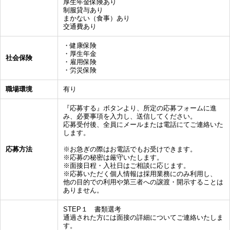
厚生年金保険あり
制服貸与あり
まかない（食事）あり
交通費あり
・健康保険
・厚生年金
社会保険
・雇用保険
・労災保険
職場環境
有り
『応募する』ボタンより、所定の応募フォームに進
み、必要事項を入力し、送信してください。
応募受付後、全員にメールまたは電話にてご連絡いた
します。
応募方法
※お急ぎの際はお電話でもお受けできます。
※応募の秘密は厳守いたします。
※面接日程・入社日はご相談に応じます。
※応募いただく個人情報は採用業務にのみ利用し、
他の目的での利用や第三者への譲渡・開示することは
ありません。
STEP１ 書類選考
通過された方には面接の詳細についてご連絡いたしま
す。