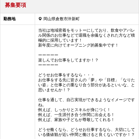
募集要項
勤務地
岡山県倉敷市沖新町
当社は地域密着をモットーにしており、飲食やアパレ
ル関係のお仕事などで退職を余儀なくされた方など積
極的に採用しています！
新年度に向けてオープニング的募集中です！
ーーーーー
楽しんでお仕事をしてますか！？
ーーーーー
どうせお仕事をするなら・・・
お仕事をする先に皆さんの「夢」や「目標」「なりた
い姿」と仕事との重なり合う部分があるといいな、と
思いませんか！？
仕事を通して、自己実現ができるようなイメージです
ね。
例えば、しっかりとスキルが身につく！
例えば、一生涯付き合う仲間に出会える！
例えば、家族や子どもが尊敬してくれる！
どうせ働くなら、どうせお仕事するなら、大切にして
いる価値観が近い仲間と働けると良くないですか！？