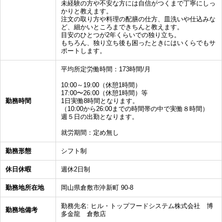
未経験の方や不安な方には自信がつくまで丁寧にしっ
かりと教えます。
注文の取り方や料理の配膳の仕方、皿洗いや仕込みな
ど、細かいところまできちんと教えます。
目安のひとつが2年くらいでの独り立ち。
もちろん、独り立ち後も困ったときにはいくらでもサ
ポートします。
平均所定労働時間：173時間/月
10:00～19:00（休憩1時間）
17:00〜26:00（休憩1時間）等
勤務時間
1日実働8時間となります。
（10:00から26:00までの時間帯の中で実働８時間）
週５日の出勤となります。
就労期間：定め無し
勤務形態
シフト制
休日休暇
週休2日制
勤務地所在地
岡山県倉敷市沖新町 90-8
勤務先名: ヒル・トップフードシステム株式会社 博
勤務地備考
多金龍 倉敷店